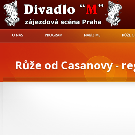
O NÁS
PROGRAM
NABÍZÍME
RŮŽE 
Růže od Casanovy - re