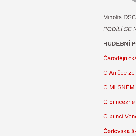
Minolta DSC
PODÍLÍ SE
HUDEBNÍ 
Čarodějnick
O Aničce ze
O MLSNÉM 
O princezně
O princi Ven
Čertovská š