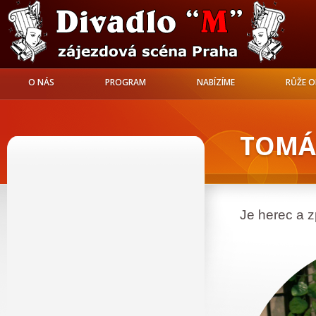
O NÁS
PROGRAM
NABÍZÍME
RŮŽE 
TOMÁ
Je herec a 